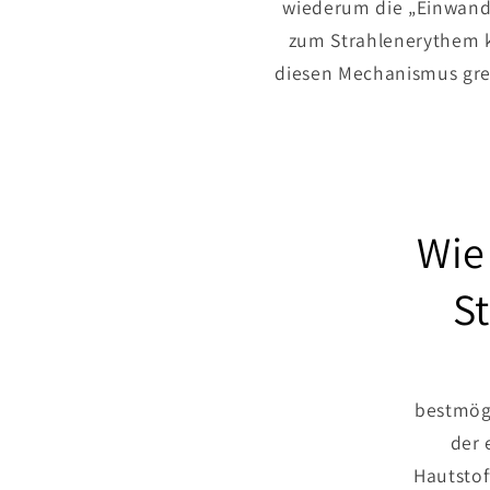
wiederum die „Einwande
zum Strahlenerythem k
diesen Mechanismus gre
Wie
S
bestmögl
der 
Hautstof