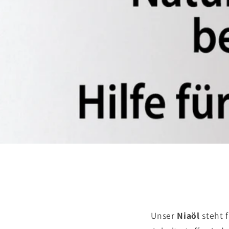
Unser
Niaöl
steht 