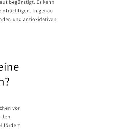
aut begünstigt. Es kann
inträchtigen. In genau
nden und antioxidativen
eine
n?
ochen vor
t den
l fördert