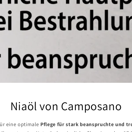
Niaöl von Camposano
für eine optimale
Pflege für stark beanspruchte und t